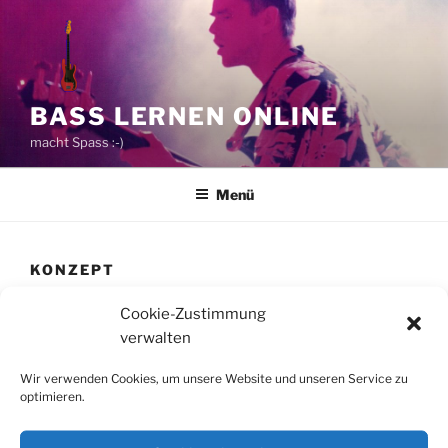
Zum
Inhalt
springen
BASS LERNEN ONLINE
macht Spass :-)
Menü
KONZEPT
Wie läuft mein Unterricht ab?
Cookie-Zustimmung
verwalten
Was machen wir, was ist technisch nötig, wie sieht
meine individuelle Webpage aus?
Wir verwenden Cookies, um unsere Website und unseren Service zu
optimieren.