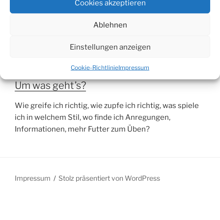
Wie entwickelt sich mein Unterricht?
Cookies akzeptieren
Wie geht’s los, was lerne ich, wenn ich schon
Ablehnen
Erfahrungen habe und wo bitte geht’s nach ganz
Einstellungen anzeigen
vorne?
Cookie-Richtlinie
Impressum
Um was geht’s?
Wie greife ich richtig, wie zupfe ich richtig, was spiele
ich in welchem Stil, wo finde ich Anregungen,
Informationen, mehr Futter zum Üben?
Impressum
Stolz präsentiert von WordPress