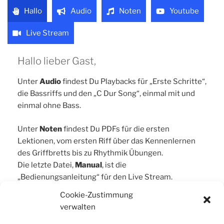
Hallo
Audio
Noten
Youtube
Live Stream
Hallo lieber Gast,
Unter
Audio
findest Du Playbacks für „Erste Schritte“,
die Bassriffs und den „C Dur Song“, einmal mit und
einmal ohne Bass.
Unter
Noten
findest Du PDFs für die ersten
Lektionen, vom ersten Riff über das Kennenlernen
des Griffbretts bis zu Rhythmik Übungen.
Die letzte Datei,
Manual
, ist die
„Bedienungsanleitung“ für den Live Stream.
Der Button zum
Herunterladen
ist unten,
Cookie-Zustimmung
möglicherweise musst Du erst dorthin scrollen.
verwalten