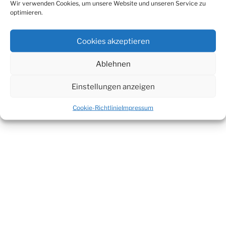
Unter
Youtube
findest Du ein paar Videos aus meiner
Wir verwenden Cookies, um unsere Website und unseren Service zu
Serie
Super Bassistinnen
.
optimieren.
Unter
Live Stream
kannst Du Dich zur verabredeten
Cookies akzeptieren
Zeit einloggen.
Ablehnen
Einstellungen anzeigen
Cookie-Richtlinie
Impressum